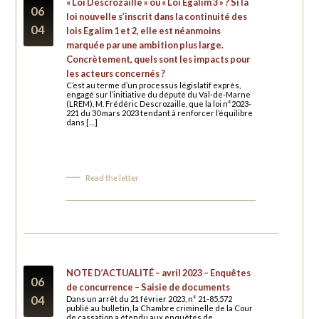
« Loi Descrozaille » ou « Loi Egalim 3 » ? Si la
06
loi nouvelle s’inscrit dans la continuité des
04
lois Egalim 1 et 2, elle est néanmoins
marquée par une ambition plus large.
Concrètement, quels sont les impacts pour
les acteurs concernés ?
C’est au terme d’un processus législatif exprès,
engagé sur l’initiative du député du Val-de-Marne
(LREM), M. Frédéric Descrozaille, que la loi n°2023-
221 du 30 mars 2023 tendant à renforcer l’équilibre
dans […]
Read the letter
NOTE D’ACTUALITÉ – avril 2023 – Enquêtes
06
de concurrence – Saisie de documents
04
Dans un arrêt du 21 février 2023, n° 21-85.572
publié au bulletin, la Chambre criminelle de la Cour
de cassation a étendu aux enquêtes de