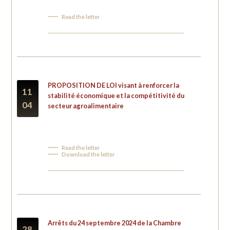
Read the letter
PROPOSITION DE LOI visant à renforcer la
11
stabilité économique et la compétitivité du
04
secteur agroalimentaire
Read the letter
Download the letter
Arrêts du 24 septembre 2024 de la Chambre
28