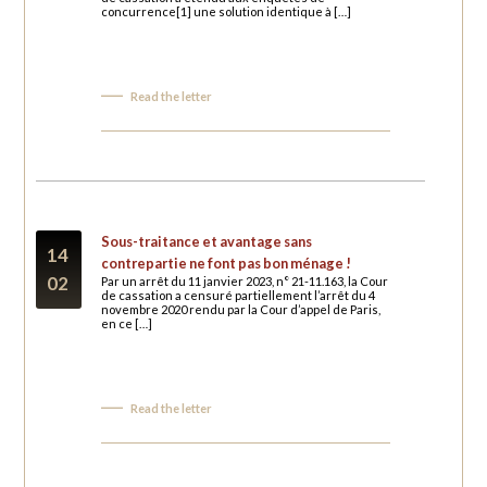
concurrence[1] une solution identique à […]
Read the letter
Sous-traitance et avantage sans
14
contrepartie ne font pas bon ménage !
02
Par un arrêt du 11 janvier 2023, n° 21-11.163, la Cour
de cassation a censuré partiellement l’arrêt du 4
novembre 2020 rendu par la Cour d’appel de Paris,
en ce […]
Read the letter