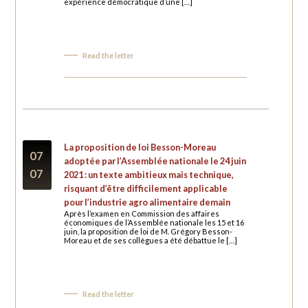
expérience démocratique d’une […]
Read the letter
La proposition de loi Besson-Moreau
07
adoptée par l’Assemblée nationale le 24 juin
07
2021 : un texte ambitieux mais technique,
risquant d’être difficilement applicable
pour l’industrie agro alimentaire demain
Après l’examen en Commission des affaires
économiques de l’Assemblée nationale les 15 et 16
juin, la proposition de loi de M. Grégory Besson-
Moreau et de ses collègues a été débattue le […]
Read the letter