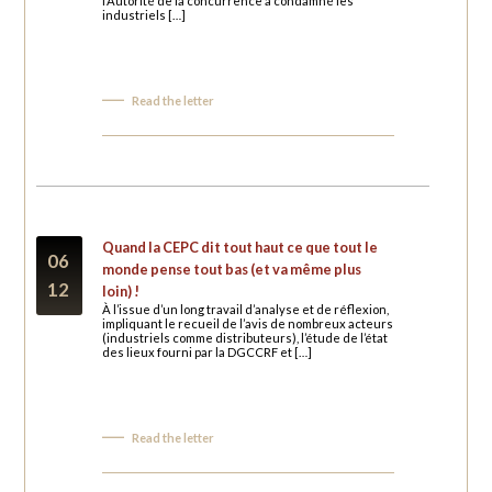
l’Autorité de la concurrence a condamné les
industriels […]
Read the letter
Quand la CEPC dit tout haut ce que tout le
06
monde pense tout bas (et va même plus
12
loin) !
À l’issue d’un long travail d’analyse et de réflexion,
impliquant le recueil de l’avis de nombreux acteurs
(industriels comme distributeurs), l’étude de l’état
des lieux fourni par la DGCCRF et […]
Read the letter