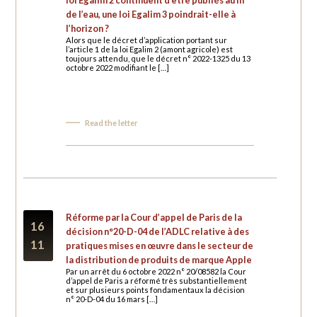
de l’eau, une loi
Egalim 3
poindrait-elle à
l’horizon ?
Alors que le décret d’application portant sur
l’article 1 de la loi Egalim 2 (amont agricole) est
toujours attendu, que le décret n° 2022-1325 du 13
octobre 2022 modifiant le […]
Read the letter
Réforme par la Cour d’appel de Paris de la
16
décision n°20-D-04 de l’ADLC relative à des
11
pratiques mises en œuvre dans le secteur de
la distribution de produits de marque Apple
Par un arrêt du 6 octobre 2022 n° 20/08582 la Cour
d’appel de Paris a réformé très substantiellement
et sur plusieurs points fondamentaux la décision
n° 20-D-04 du 16 mars […]