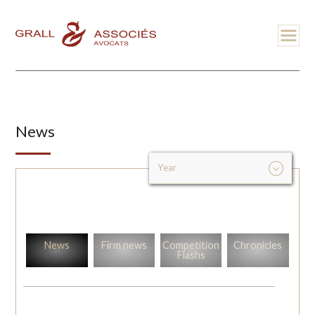
News
News
Firm news
Competition
Chronicles
Flashs