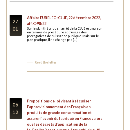
Affaire EURELEC : CJUE, 22 décembre 2022,
27
aff. C-98/22
01
Sur le plan théorique, l’arrêt de la CJUE est majeur
en termes de procédure et d’usage des
prérogatives de puissance publique. Mais sur le
plan pratique, il ne change pas […]
Read the letter
Propositions de loi visant à sécuriser
06
l’approvisionnement des Français en
12
produits de grande consommation et
assurer l’avenir du fabriqué en France : alors
que les décrets d’application de la
loi
Egalim 2
continuent d’être publiés au fil