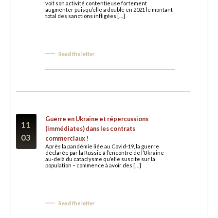
voit son activité contentieuse fortement
augmenter puisqu’elle a doublé en 2021 le montant
total des sanctions infligées […]
Read the letter
Guerre en Ukraine et répercussions
11
(immédiates) dans les contrats
03
commerciaux !
Après la pandémie liée au Covid-19, la guerre
déclarée par la Russie à l’encontre de l’Ukraine –
au-delà du cataclysme qu’elle suscite sur la
population – commence à avoir des […]
Read the letter