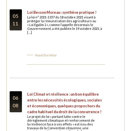
Loi Besson Moreau : synthèse pratique !
05
La loi n° 2021-1357 du 18 octobre 2021 visant à
protéger la rémunération des agriculteurs ou
11
« Loi Egalim 2 », comme l’appelle désormais le
Gouvernement, a été publiée le 19 octobre 2021, à
[…]
Read the letter
Loi Climat et résilience : un bon équilibre
06
entre les nécessités écologiques, sociales
08
et économiques, quelques propos hors du
cadre habituel du droit de la concurrence !
Le projet de loi « portant lutte contre le
dérèglement climatique et renforcement de
la résilience face à ses effets » est issu des
travaux de la Convention citoyenne, une