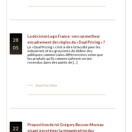
La décision Lego France : vers un meilleur
28
encadrement des règles du « Dual Pricing » ?
05
Le « Dual Pricing », c’est-à-dire la faculté pour les
industriels et les grossistes de définir des
politiques commerciales différenciées selon que
les produits qu’ils commercialisent seront
revendus dans des points de […]
Read the letter
Proposition de loi Grégory Besson-Moreau
22
visant à protéger la rémunération des