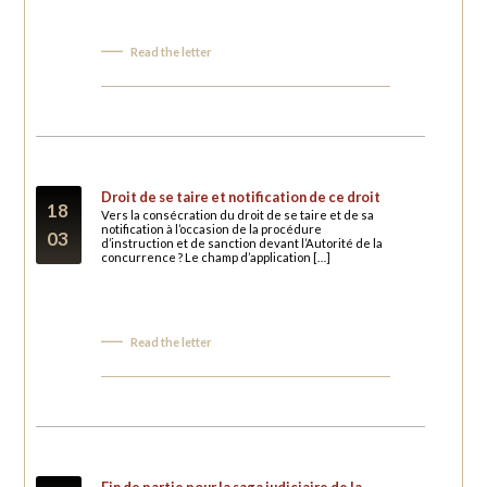
Read the letter
Droit de se taire et notification de ce droit
18
Vers la consécration du droit de se taire et de sa
notification à l’occasion de la procédure
03
d’instruction et de sanction devant l’Autorité de la
concurrence ? Le champ d’application […]
Read the letter
Fin de partie pour la saga judiciaire de la