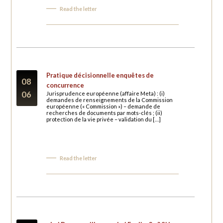
Read the letter
Pratique décisionnelle enquêtes de
08
concurrence
06
Jurisprudence européenne (affaire Meta) : (i)
demandes de renseignements de la Commission
européenne (« Commission ») – demande de
recherches de documents par mots-clés ; (ii)
protection de la vie privée – validation du […]
Read the letter