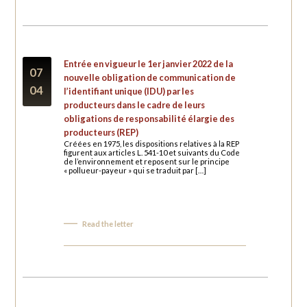
Entrée en vigueur le 1er janvier 2022 de la
07
nouvelle obligation de communication de
04
l’identifiant unique (IDU) par les
producteurs dans le cadre de leurs
obligations de responsabilité élargie des
producteurs (REP)
Créées en 1975, les dispositions relatives à la REP
figurent aux articles L. 541-10 et suivants du Code
de l’environnement et reposent sur le principe
« pollueur-payeur » qui se traduit par […]
Read the letter