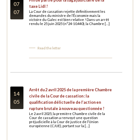
07
taxe Lidl !
07
La Cour de cassation rejette définitivement les
demandes du ministre de l’Économie mais la
victoire du Galec est bien relative ! Dans un arrêt
rendu le 25 juin 2025 (n°24-10.440), la Chambre […]
Read the letter
Arrêt du 2 avril 2025 de la première Chambre
14
civile de la Cour de cassation : la
05
qualification délictuelle de l’action en
rupture brutale à nouveau questionnée !
Le 2 avril 2025, la première Chambre civile de la
Cour de cassation a renvoyé une question
préjudicielle à la Cour de justice de l’Union
européenne (CJUE), portant sur la […]