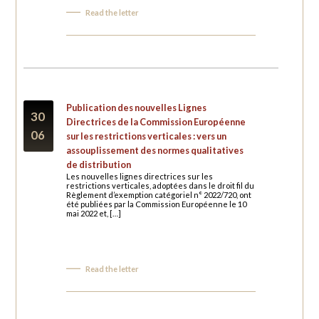
Read the letter
Publication des nouvelles Lignes
30
Directrices de la Commission Européenne
06
sur les restrictions verticales : vers un
assouplissement des normes qualitatives
de distribution
Les nouvelles lignes directrices sur les
restrictions verticales, adoptées dans le droit fil du
Règlement d’exemption catégoriel n° 2022/720, ont
été publiées par la Commission Européenne le 10
mai 2022 et, […]
Read the letter