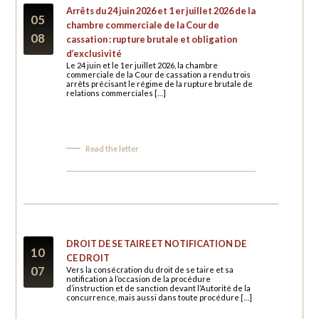
Arrêts du 24 juin 2026 et 1 er juillet 2026 de la
05
chambre commerciale de la Cour de
08
cassation : rupture brutale et obligation
d’exclusivité
Le 24 juin et le 1er juillet 2026, la chambre
commerciale de la Cour de cassation a rendu trois
arrêts précisant le régime de la rupture brutale de
relations commerciales […]
Read the letter
DROIT DE SE TAIRE ET NOTIFICATION DE
10
CE DROIT
07
Vers la consécration du droit de se taire et sa
notification à l’occasion de la procédure
d’instruction et de sanction devant l’Autorité de la
concurrence, mais aussi dans toute procédure […]