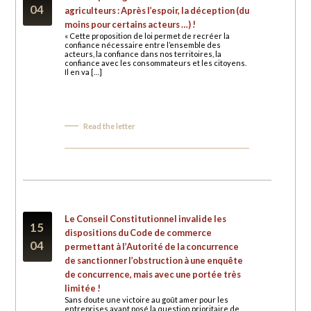
04
agriculteurs : Après l’espoir, la déception (du
moins pour certains acteurs …) !
« Cette proposition de loi permet de recréer la
confiance nécessaire entre l’ensemble des
acteurs, la confiance dans nos territoires, la
confiance avec les consommateurs et les citoyens.
Il en va […]
Read the letter
Le Conseil Constitutionnel invalide les
15
dispositions du Code de commerce
04
permettant à l’Autorité de la concurrence
de sanctionner l’obstruction à une enquête
de concurrence, mais avec une portée très
limitée !
Sans doute une victoire au goût amer pour les
entreprises ayant posé la question prioritaire de