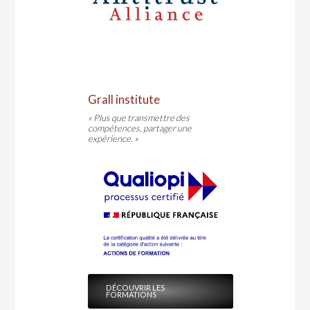
Grall institute
« Plus que transmettre des
compétences, partager une
expérience. »
DÉCOUVRIR LES
FORMATIONS