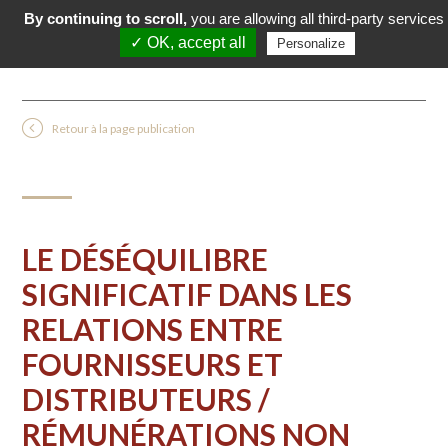
By continuing to scroll,
you are allowing all third-party services
✓ OK, accept all
Personalize
Retour à la page publication
LE DÉSÉQUILIBRE
SIGNIFICATIF DANS LES
RELATIONS ENTRE
FOURNISSEURS ET
DISTRIBUTEURS /
RÉMUNÉRATIONS NON