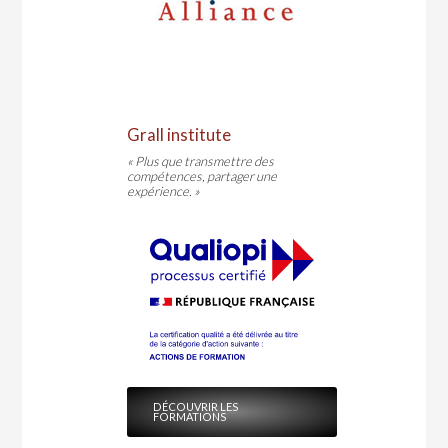
Grall institute
« Plus que transmettre des
compétences, partager une
expérience. »
DÉCOUVRIR LES
FORMATIONS