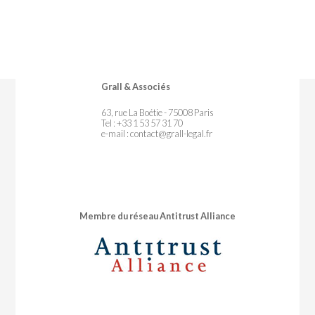
Grall & Associés
63, rue La Boétie - 75008 Paris
Tel : +33 1 53 57 31 70
e-mail :
contact@grall-legal.fr
Membre du réseau Antitrust Alliance