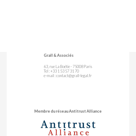
Grall & Associés
63, rue La Boétie - 75008 Paris
Tel : +33 1 53 57 31 70
e-mail :
contact@grall-legal.fr
Membre du réseau Antitrust Alliance