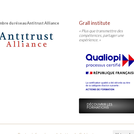
Grall institute
bre du réseau Antitrust Alliance
« Plus que transmettre des
compétences, partager une
expérience. »
DÉCOUVRIR LES
FORMATIONS