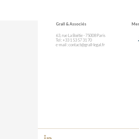
Grall & Associés
Mem
63, rue La Boétie - 75008 Paris
Tel : +33 1 53 57 31 70
e-mail :
contact@grall-legal.fr