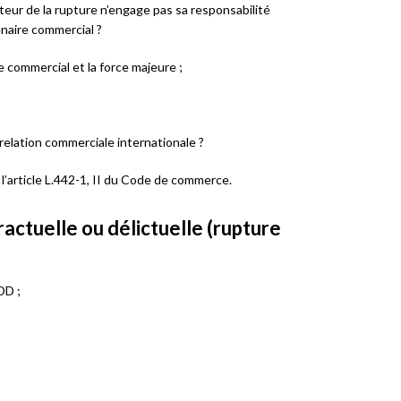
uteur de la rupture n’engage pas sa responsabilité
enaire commercial ?
re commercial et la force majeure ;
 relation commerciale internationale ?
l’article L.442-1, II du Code de commerce.
ractuelle ou délictuelle (rupture
DD ;