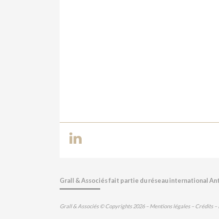
Grall & Associés fait partie du réseau international An
Grall & Associés © Copyrights 2026 –
Mentions légales
–
Crédits
–