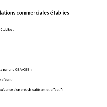
elations commerciales établies
établies ;
ts par une GSA/GSS) ;
» : l’écrit ;
exigence d’un préavis suffisant et effectif ;