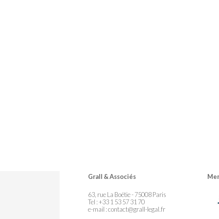
Grall & Associés
Mem
63, rue La Boétie - 75008 Paris
Tel : +33 1 53 57 31 70
e-mail :
contact@grall-legal.fr