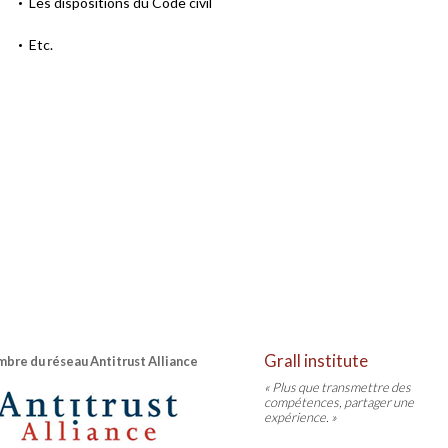
Les dispositions du Code civil
Etc.
Grall institute
bre du réseau Antitrust Alliance
« Plus que transmettre des
compétences, partager une
expérience. »