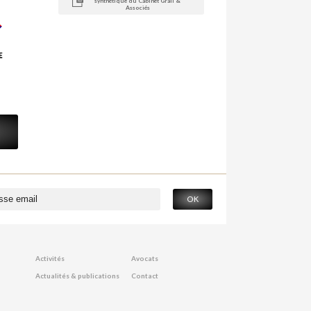
synthétique du Cabinet Grall &
Associés
OK
Activités
Avocats
Actualités & publications
Contact