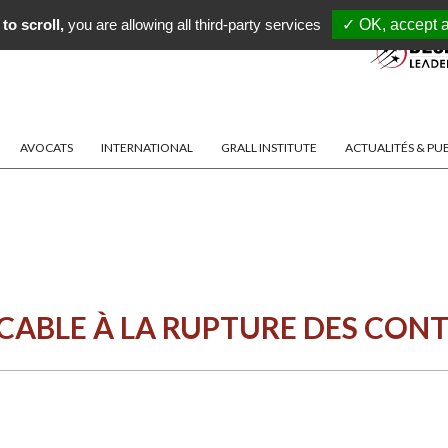
to scroll,
you are allowing all third-party services
✓ OK, accept a
AVOCATS
INTERNATIONAL
GRALL INSTITUTE
ACTUALITÉS & PU
ICABLE À LA RUPTURE DES CONT