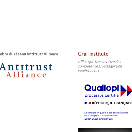
Grall institute
bre du réseau Antitrust Alliance
« Plus que transmettre des
compétences, partager une
expérience. »