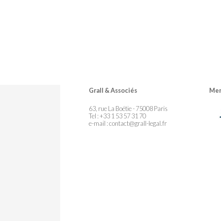
Grall & Associés
Mem
63, rue La Boétie - 75008 Paris
Tel : +33 1 53 57 31 70
e-mail :
contact@grall-legal.fr