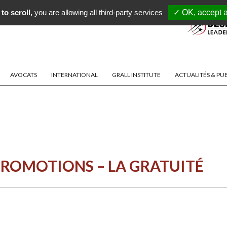
to scroll,
you are allowing all third-party services
✓ OK, accept a
AVOCATS
INTERNATIONAL
GRALL INSTITUTE
ACTUALITÉS & PU
PROMOTIONS – LA GRATUITÉ