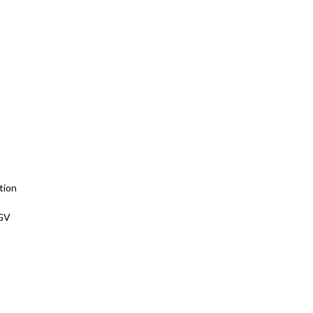
tion
CGV