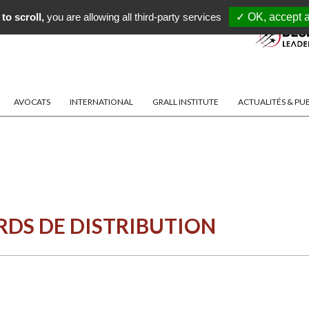
to scroll,
you are allowing all third-party services
✓ OK, accept a
AVOCATS
INTERNATIONAL
GRALL INSTITUTE
ACTUALITÉS & PU
RDS DE DISTRIBUTION