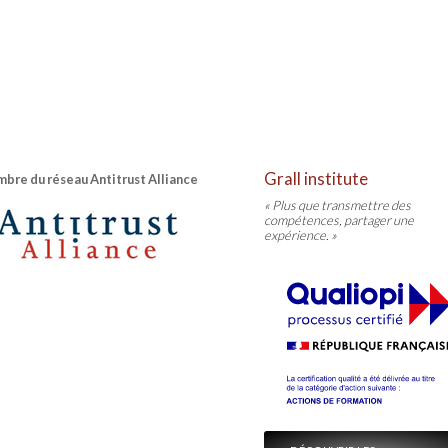
Grall institute
bre du réseau Antitrust Alliance
« Plus que transmettre des
compétences, partager une
expérience. »