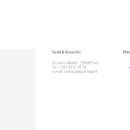
Grall & Associés
Mem
63, rue La Boétie - 75008 Paris
Tel : +33 1 53 57 31 70
e-mail :
contact@grall-legal.fr