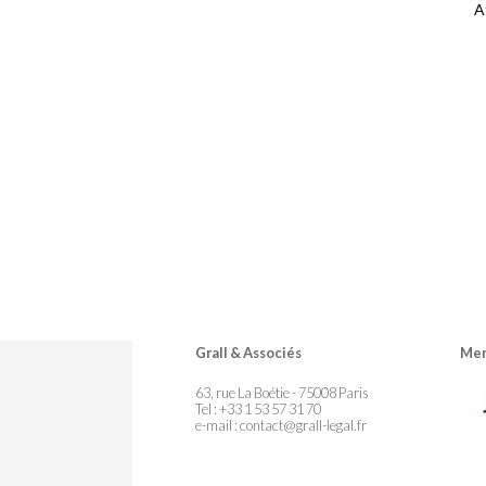
A
Grall & Associés
Mem
63, rue La Boétie - 75008 Paris
Tel : +33 1 53 57 31 70
e-mail :
contact@grall-legal.fr