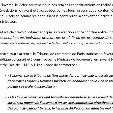
 l’inverse, le Galec soutenait que ces remises constitueraient en réalité d
égociations, et ayant été acceptées par les fournisseurs et ce, conformém
° du Code de commerce définissant le contenu de la convention écrite de
istributeur.
et article prévoit notamment que la convention écrite conclue entre un 
es conditions de l’opération de vente des produits ou des prestations de ser
ommerciale dans le respect de l’article L. 441-6, y compris les réductions d
ontre toute attente, le Tribunal de commerce de Paris tranche en faveu
uridique qui aurait été commise par le Ministre de l’économie, en n’ayan
rticle, l’article L.442-6-I-1° du code de commerce :
« L’examen par le tribunal de l’ensemble des contrat-cadres versés au
dénommées toutes
« Remises sur facture inconditionnelle » ne se ré
parties se seraient accordées »
;
« Dès lors, le ministre ayant formulé sa demande au titre exclusif d
sur le seul moyen de l’absence d’un service commercial effectiveme
des contrat-cadres litigieux, le tribunal dit l’action du ministre mal