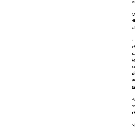
e
O
d
cl
«
r
p
l
c
d
a
e
A
s
r
N