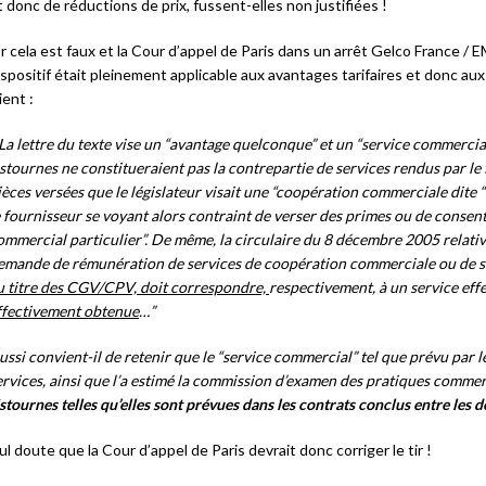
t donc de réductions de prix, fussent-elles non justifiées !
r cela est faux et la Cour d’appel de Paris dans un arrêt Gelco France 
ispositif était pleinement applicable aux avantages tarifaires et donc au
ient :
La lettre du texte vise un “avantage quelconque” et un “service commercial
istournes ne constitueraient pas la contrepartie de services rendus par le fo
ièces versées que le législateur visait une “coopération commerciale dite “f
e fournisseur se voyant alors contraint de verser des primes ou de consen
ommercial particulier”. De même, la circulaire du 8 décembre 2005 relati
emande de rémunération de services de coopération commerciale ou de se
u titre des CGV/CPV, doit correspondre,
respectivement, à un service ef
ffectivement obtenue
…”
ussi convient-il de retenir que le “service commercial” tel que prévu par le 
ervices, ainsi que l’a estimé la commission d’examen des pratiques commer
istournes telles qu’elles sont prévues dans les contrats conclus entre les d
ul doute que la Cour d’appel de Paris devrait donc corriger le tir !