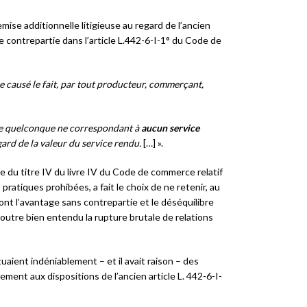
emise additionnelle litigieuse au regard de l’ancien
e contrepartie dans l’article L.442-6-I-1° du Code de
ce causé le fait, par tout producteur, commerçant,
age quelconque ne correspondant à
aucun service
rd de la valeur du service rendu.
[…] ».
te du titre IV du livre IV du Code de commerce relatif
pratiques prohibées, a fait le choix de ne retenir, au
ont l’avantage sans contrepartie et le déséquilibre
, outre bien entendu la rupture brutale de relations
uaient indéniablement – et il avait raison – des
ment aux dispositions de l’ancien article L. 442-6-I-