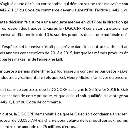
l s’agit là d’une décision contestable qui démontre une très mauvaise com
.442-6-I-1° du Code de commerce devenu aujourd’hui l’
article L. 442-1
ette décision fait suite à une enquête menée en 2017 par la direction g
a répression des fraudes (ci-après la « DGCCRF ») consistant à étudier sp
 remise additionnelle » de 10 % sur des produits de marque nationale qui
n l’espèce, cette remise n’était pas prévue dans les contrats cadres et a
rois années consécutives de 2013 à 2015, lorsque les mêmes produits étai
t par les magasins de l’enseigne Lidl.
’enquête a permis d’identifier 22 fournisseurs concernés par cette
« taxe 
’industrie agroalimentaire tels que Bel, Fleury Michon, Unilever ou encore
’est dans ce contexte que la DGCCRF a assigné le 28 février 2018 le Gal
e cessation de cette pratique, et que celle-ci soit qualifiée d’avantage s
. 442-6, I, 1° du Code de commerce.
n outre, la DGCCRF demandait à ce que le Galec soit condamné à verser
auteur de 83.035.774 € à charge pour celui-ci de les restituer aux fourn
ncontre une amende de 25 millions d’euros.