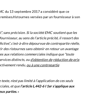
/ EMC du 13 septembre 2017 a considéré que ce
x remises/ristournes versées par un fournisseur à son
”, sans précision. Si la société EMC soutient que les
urnisseur, au sens de l’article précité, il ressort des
ictive”, c’est-à-dire dépourvue de contrepartie réelle,
tir des ristournes sans obtenir en retour un avantage
ves aux relations commerciales indique que “toute
rvices distincts, ou
d’obtention de
réduction de prix
fectivement rendu,
ou à une contrepartie
texte, n’est pas limité à l’application de ces seuls
ciales, et que
l’article L.442-6 I 1
er
s’applique aux
eux parties.
»