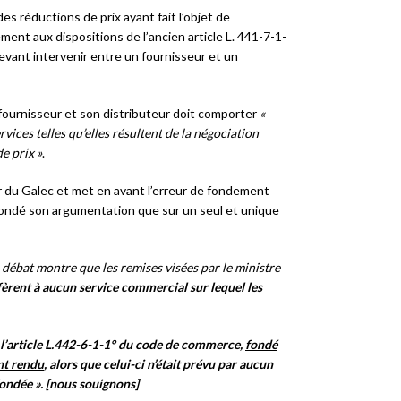
es réductions de prix ayant fait l’objet de
ent aux dispositions de l’ancien article L. 441-7-1-
vant intervenir entre un fournisseur et un
fournisseur et son distributeur doit comporter
«
vices telles qu’elles résultent de la négociation
e prix »
.
r du Galec et met en avant l’erreur de fondement
t fondé son argumentation que sur un seul et unique
 débat montre que les remises visées par le ministre
fèrent à aucun service commercial sur lequel les
e l’article L.442-6-1-1° du code de commerce,
fondé
nt rendu
, alors que celui-ci n’était prévu par aucun
 fondée ». [nous souignons]