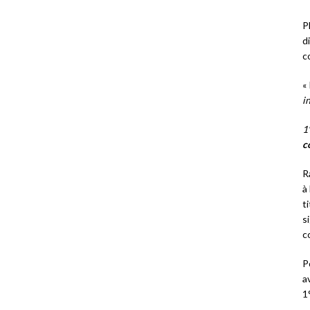
P
d
c
« 
i
1
c
R
à
t
s
c
P
a
1