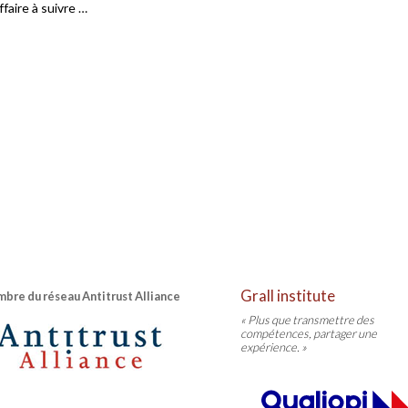
ffaire à suivre …
Grall institute
bre du réseau Antitrust Alliance
« Plus que transmettre des
compétences, partager une
expérience. »