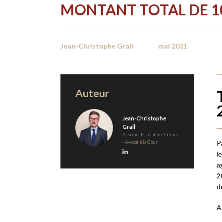
MONTANT TOTAL DE 108 
Jean-Christophe Grall
mai 2021
Auteur
Jean-Christophe
Grall
Associé, Fondateur, Gérant
- Avocat à la Cour
P
l
a
2
d
A