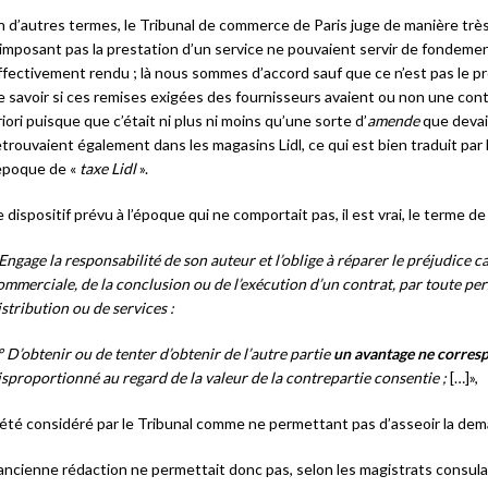
n d’autres termes, le Tribunal de commerce de Paris juge de manière tr
’imposant pas la prestation d’un service ne pouvaient servir de fondem
ffectivement rendu ; là nous sommes d’accord sauf que ce n’est pas le p
e savoir si ces remises exigées des fournisseurs avaient ou non une contrep
riori puisque que c’était ni plus ni moins qu’une sorte d’
amende
que devai
etrouvaient également dans les magasins Lidl, ce qui est bien traduit par
’époque de «
taxe Lidl
».
e dispositif prévu à l’époque qui ne comportait pas, il est vrai, le terme d
Engage la responsabilité de son auteur et l’oblige à réparer le préjudice ca
ommerciale, de la conclusion ou de l’exécution d’un contrat, par toute pe
istribution ou de services :
° D’obtenir ou de tenter d’obtenir de l’autre partie
un avantage ne corres
isproportionné au regard de la valeur de la contrepartie consentie ;
[…]»,
 été considéré par le Tribunal comme ne permettant pas d’asseoir la dem
’ancienne rédaction ne permettait donc pas, selon les magistrats consula