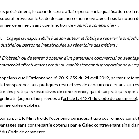
lus précisément, le cœur de cette affaire porte sur la qualification de la r
ispositif prévu par le Code de commerce qui n’envisageait pas la notion d
ommerce en ne visant que la notion de «
service commercial
» :
I. –
Engage la responsabilité de son auteur et l’oblige à réparer le préjudi
ndustriel ou personne immatriculée au répertoire des métiers :
° D’obtenir ou de tenter d’obtenir d’un partenaire commercial un avant
ommercial
effectivement rendu ou manifestement disproportionné au rega
appelons que l’
Ordonnance n° 2019-359 du 24 avril 2019
, portant refon
 la transparence, aux pratiques restrictives de concurrence et aux autres 
itre des pratiques restrictives de concurrence, que deux pratiques que s
ignificatif (aujourd’hui prévues à l’
article L. 442-1 du Code de commerce
)
ommerciales établies.
our sa part, le Ministre de l’économie considérait que ces remises constit
vantages sans contrepartie obtenus par le Galec contrevenant ainsi claire
° du Code de commerce.