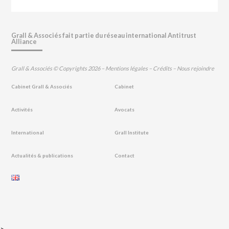
Grall & Associés fait partie du réseau international Antitrust
Alliance
Grall & Associés © Copyrights 2026 –
Mentions légales
–
Crédits
–
Nous rejoindre
Cabinet Grall & Associés
Cabinet
Activités
Avocats
International
Grall Institute
Actualités & publications
Contact
>