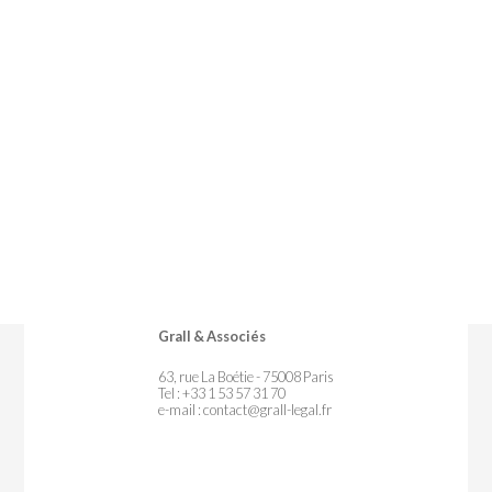
Grall & Associés
63, rue La Boétie - 75008 Paris
Tel : +33 1 53 57 31 70
e-mail :
contact@grall-legal.fr