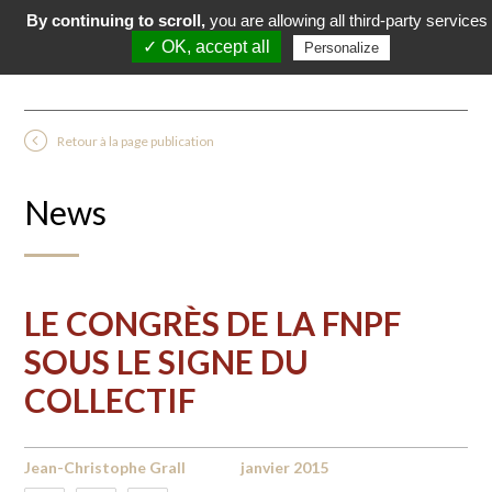
By continuing to scroll,
you are allowing all third-party services
✓ OK, accept all
Personalize
Retour à la page publication
News
LE CONGRÈS DE LA FNPF
SOUS LE SIGNE DU
COLLECTIF
Jean-Christophe Grall
janvier 2015