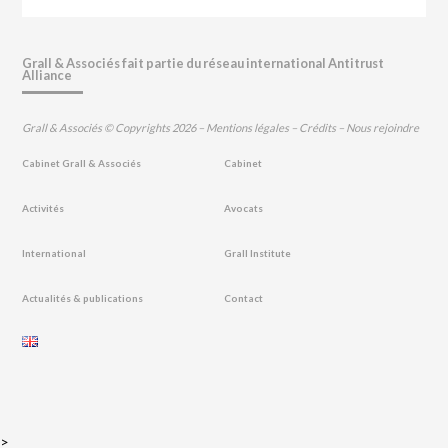
Grall & Associés fait partie du réseau international Antitrust
Alliance
Grall & Associés © Copyrights 2026 –
Mentions légales
–
Crédits
–
Nous rejoindre
Cabinet Grall & Associés
Cabinet
Activités
Avocats
International
Grall Institute
Actualités & publications
Contact
>