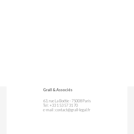
Grall & Associés
63, rue La Boétie - 75008 Paris
Tel : +33 1 53 57 31 70
e-mail :
contact@grall-legal.fr