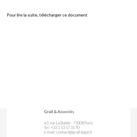
Pour lire la suite, télécharger ce document
Grall & Associés
63, rue La Boétie - 75008 Paris
Tel : +33 1 53 57 31 70
e-mail :
contact@grall-legal.fr