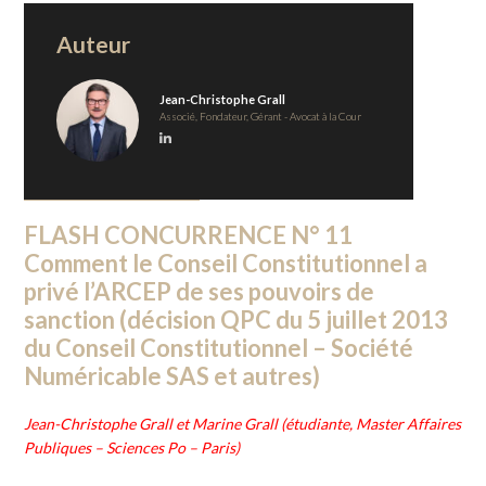
Auteur
Jean-Christophe Grall
Associé, Fondateur, Gérant - Avocat à la Cour
FLASH CONCURRENCE N° 11
Comment le Conseil Constitutionnel a
privé l’ARCEP de ses pouvoirs de
sanction (décision QPC du 5 juillet 2013
du Conseil Constitutionnel – Société
Numéricable SAS et autres)
Jean-Christophe Grall et Marine Grall (étudiante, Master Affaires
Publiques – Sciences Po – Paris)