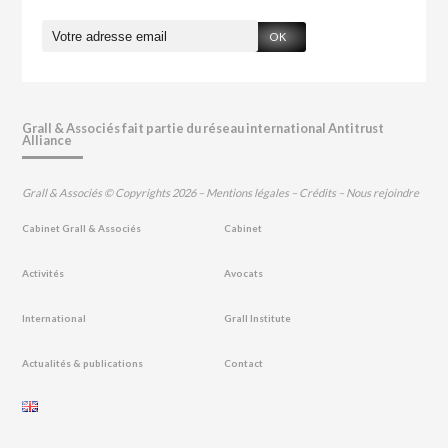
OK
Grall & Associés fait partie du réseau international Antitrust
Alliance
Grall & Associés © Copyrights 2026 –
Mentions légales
–
Crédits
–
Nous rejoindre
Cabinet Grall & Associés
Cabinet
Activités
Avocats
International
Grall Institute
Actualités & publications
Contact