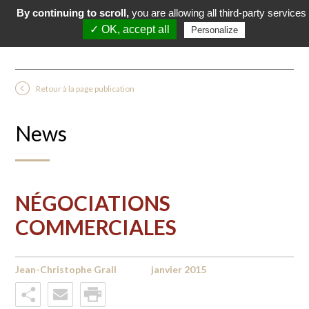
By continuing to scroll,
you are allowing all third-party services
✓ OK, accept all
Personalize
Retour à la page publication
News
NÉGOCIATIONS
COMMERCIALES
Jean-Christophe Grall
janvier 2015