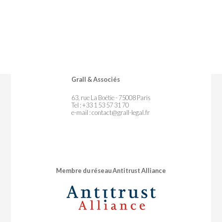
Grall & Associés
63, rue La Boétie - 75008 Paris
Tel : +33 1 53 57 31 70
e-mail :
contact@grall-legal.fr
Membre du réseau Antitrust Alliance