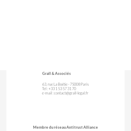
Grall & Associés
63, rue La Boétie - 75008 Paris
Tel : +33 1 53 57 31 70
e-mail :
contact@grall-legal.fr
Membre du réseau Antitrust Alliance