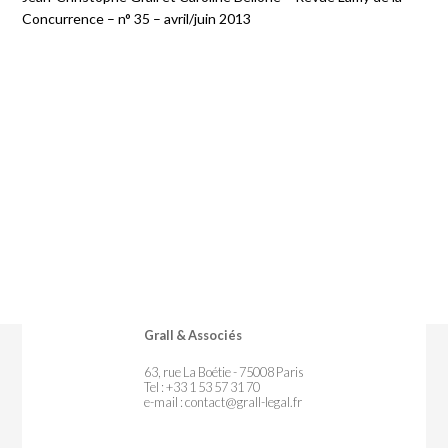
Concurrence – n° 35 – avril/juin 2013
Grall & Associés
63, rue La Boétie - 75008 Paris
Tel : +33 1 53 57 31 70
e-mail :
contact@grall-legal.fr