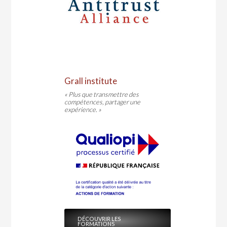
Grall institute
« Plus que transmettre des
compétences, partager une
expérience. »
DÉCOUVRIR LES
FORMATIONS