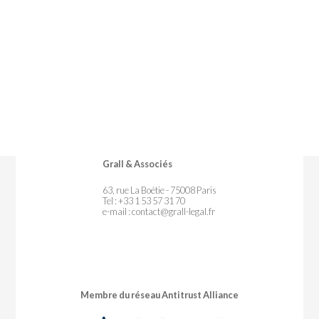
Grall & Associés
63, rue La Boétie - 75008 Paris
Tel : +33 1 53 57 31 70
e-mail :
contact@grall-legal.fr
Membre du réseau Antitrust Alliance