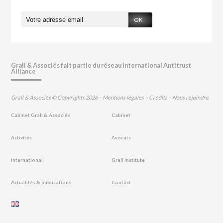
OK
Grall & Associés fait partie du réseau international Antitrust
Alliance
Grall & Associés © Copyrights 2026 –
Mentions légales
–
Crédits
–
Nous rejoindre
Cabinet Grall & Associés
Cabinet
Activités
Avocats
International
Grall Institute
Actualités & publications
Contact