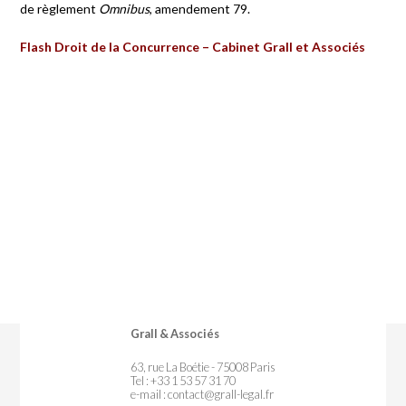
de règlement
Omnibus
, amendement 79.
Flash Droit de la Concurrence – Cabinet Grall et Associés
Grall & Associés
63, rue La Boétie - 75008 Paris
Tel : +33 1 53 57 31 70
e-mail :
contact@grall-legal.fr