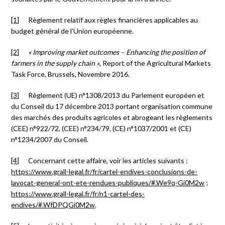
[1]
Règlement relatif aux règles financières applicables au
budget général de l’Union européenne.
[2]
« Improving market outcomes – Enhancing the position of
farmers in the supply chain »
, Report of the Agricultural Markets
Task Force, Brussels, Novembre 2016.
[3]
Règlement (UE) n°1308/2013 du Parlement européen et
du Conseil du 17 décembre 2013 portant organisation commune
des marchés des produits agricoles et abrogeant les règlements
(CEE) n°922/72, (CEE) n°234/79, (CE) n°1037/2001 et (CE)
n°1234/2007 du Conseil.
[4]
Concernant cette affaire, voir les articles suivants :
https://www.grall-legal.fr/fr/cartel-endives-conclusions-de-
lavocat-general-ont-ete-rendues-publiques/#.We9q-Gi0M2w
;
https://www.grall-legal.fr/fr/n1-cartel-des-
endives/#.WfDPQGi0M2w
.