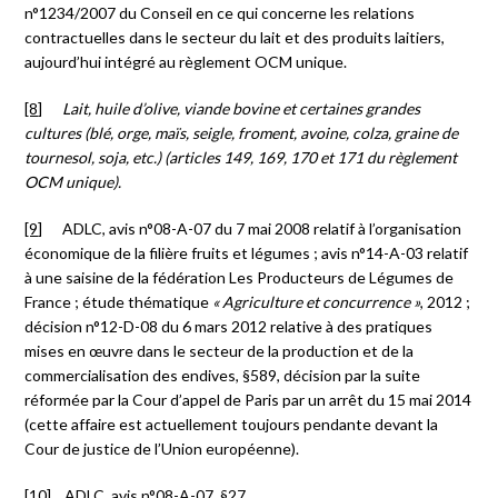
n°1234/2007 du Conseil en ce qui concerne les relations
contractuelles dans le secteur du lait et des produits laitiers,
aujourd’hui intégré au règlement OCM unique.
[8]
Lait, huile d’olive, viande bovine et certaines grandes
cultures (blé, orge, maïs, seigle, froment, avoine, colza, graine de
tournesol, soja, etc.) (articles 149, 169, 170 et 171 du règlement
OCM unique).
[9]
ADLC, avis n°08-A-07 du 7 mai 2008 relatif à l’organisation
économique de la filière fruits et légumes ; avis n°14-A-03 relatif
à une saisine de la fédération Les Producteurs de Légumes de
France ; étude thématique
« Agriculture et concurrence »
, 2012 ;
décision n°12-D-08 du 6 mars 2012 relative à des pratiques
mises en œuvre dans le secteur de la production et de la
commercialisation des endives, §589, décision par la suite
réformée par la Cour d’appel de Paris par un arrêt du 15 mai 2014
(cette affaire est actuellement toujours pendante devant la
Cour de justice de l’Union européenne).
[10]
ADLC, avis n°08-A-07, §27.