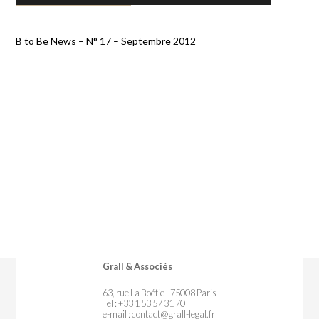
B to Be News – N° 17 – Septembre 2012
Grall & Associés
63, rue La Boétie - 75008 Paris
Tel : +33 1 53 57 31 70
e-mail :
contact@grall-legal.fr