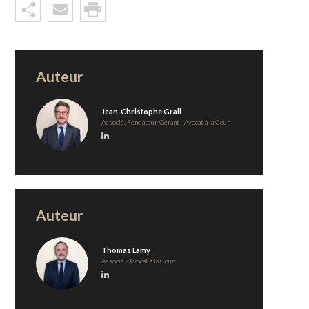
Auteur
Jean-Christophe Grall
Associé, Fondateur, Gérant - Avocat à la Cour
Auteur
Thomas Lamy
Associé - Avocat à la Cour