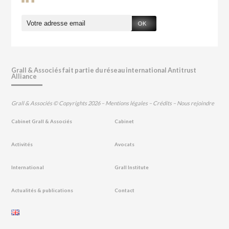
OK
Grall & Associés fait partie du réseau international Antitrust
Alliance
Grall & Associés © Copyrights 2026 –
Mentions légales
–
Crédits
–
Nous rejoindre
Cabinet Grall & Associés
Cabinet
Activités
Avocats
International
Grall Institute
Actualités & publications
Contact