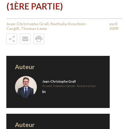
(1ÈRE PARTIE)
Jean-Christophe Grall, Nathalia Kouchnir-
avril
Cargill, Thomas Lamy
2009
Auteur
Jean-Christophe Grall
Associé, Fondateur, Gérant - Avocat à la Cour
Auteur