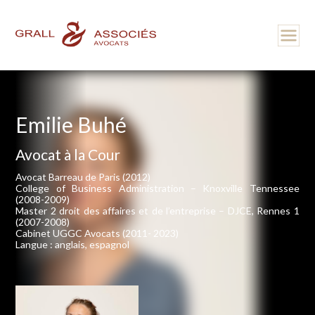
Emilie Buhé
Avocat à la Cour
Avocat Barreau de Paris (2012)
College of Business Administration – Knoxville Tennessee
(2008-2009)
Master 2 droit des affaires et de l’entreprise – DJCE, Rennes 1
(2007-2008)
Cabinet UGGC Avocats (2011- 2023)
Langue : anglais, espagnol