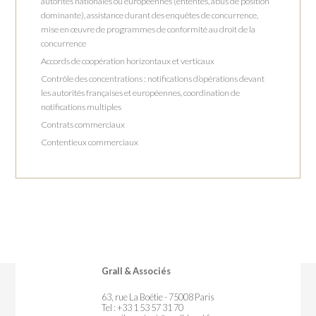
autorités nationales ou européennes (ententes, abus de position
dominante), assistance durant des enquêtes de concurrence,
mise en œuvre de programmes de conformité au droit de la
concurrence
Accords de coopération horizontaux et verticaux
Contrôle des concentrations : notifications d’opérations devant
les autorités françaises et européennes, coordination de
notifications multiples
Contrats commerciaux
Contentieux commerciaux
Grall & Associés
63, rue La Boétie - 75008 Paris
Tel : +33 1 53 57 31 70