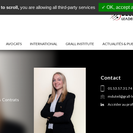
to scroll,
you are allowing all third-party services
✓ OK, accept a
AVOCATS
INTERNATIONAL
GRALL INSTITUTE
ACTUALITÉS & PU
Contact
01.53.57.31.74
mduteil@grall-le
es Contrats
Accéder au prof