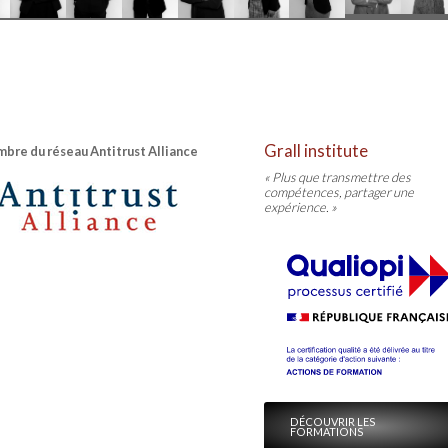
Grall institute
bre du réseau Antitrust Alliance
« Plus que transmettre des
compétences, partager une
expérience. »
DÉCOUVRIR LES
FORMATIONS