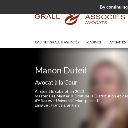
By continuing 
CABINET GRALL & ASSOCIÉS
CABINET
ACTIVITÉS
Manon Duteil
Avocat à la Cour
A rejoint le cabinet en 2023
Master I et Master II Droit de la Distribution et d
d’Affaires – Université Montpellier I
Langue : Français, anglais