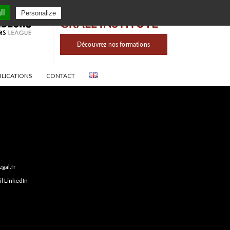
ll
Personalize
BLICATIONS
CONTACT
gal.fr
il LinkedIn